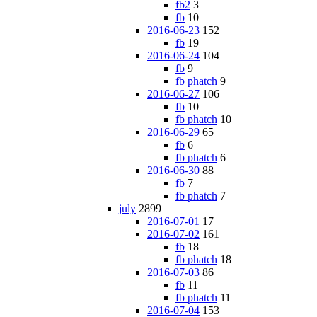
fb2
3
fb
10
2016-06-23
152
fb
19
2016-06-24
104
fb
9
fb phatch
9
2016-06-27
106
fb
10
fb phatch
10
2016-06-29
65
fb
6
fb phatch
6
2016-06-30
88
fb
7
fb phatch
7
july
2899
2016-07-01
17
2016-07-02
161
fb
18
fb phatch
18
2016-07-03
86
fb
11
fb phatch
11
2016-07-04
153