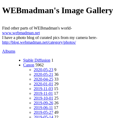
WEBmadman's Image Gallery
Find other parts of WEBmadman's world-
www.webmadman.net
I have a photo blog of curated pics from my camera here-
http://blog.webmadman.net/category/photos/
Albums
Stable Diffusion
1
Canon
5962
2020-05-23
9
2020-05-21
36
2020-04-25
33
2020-01-01
29
2019-11-03
15
2019-11-01
17
2019-10-01
25
2019-09-26
26
2019-06-11
17
2019-05-27
49
2019-05-14
22